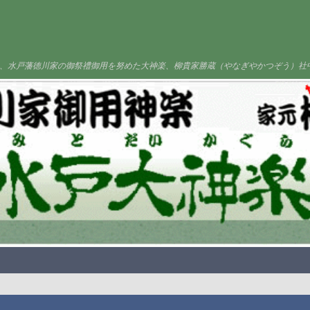
、水戸藩徳川家の御祭禮御用を努めた大神楽、柳貴家勝蔵（やなぎやかつぞう）社