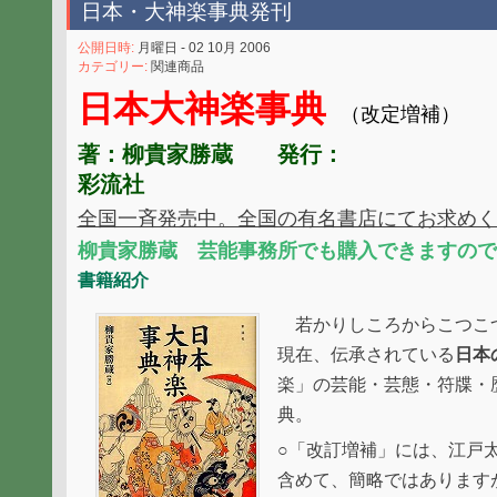
日本・大神楽事典発刊
公開日時:
月曜日 - 02 10月 2006
カテゴリー:
関連商品
日本大神楽事典
（改定増補）
著：柳貴家勝蔵 発行：
彩流社
全国一斉発売中。全国の有名書店にてお求めく
柳貴家勝蔵 芸能事務所でも購入できますので
書籍紹介
若かりしころからこつこつ
現在、伝承されている
日本
楽」の芸能・芸態・符牒・
典。
○「改訂増補」には、江戸
含めて、簡略ではあります